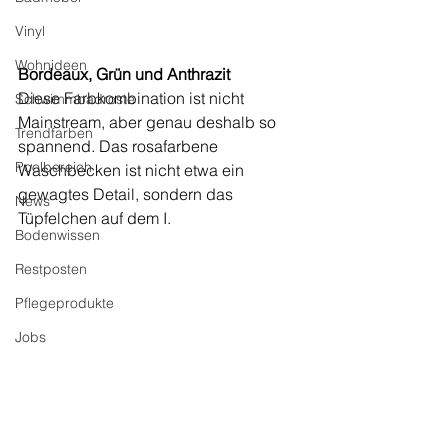
Vinyl
Wohnideen
Bordeaux, Grün und Anthrazit
Diese Farbkombination ist nicht 
Schwimmbadroste
Mainstream, aber genau deshalb so 
Trendfarben
spannend. Das rosafarbene 
Poolbereich
Waschbecken ist nicht etwa ein 
gewagtes Detail, sondern das 
News
Tüpfelchen auf dem I.
Bodenwissen
Restposten
Pflegeprodukte
Jobs