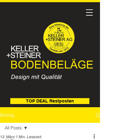
TOP DEAL Restposten
Beitrag
All Posts
13. März
1 Min. Lesezeit