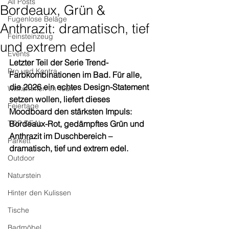
All Posts
Bordeaux, Grün &
Fugenlose Beläge
Anthrazit: dramatisch, tief
Feinsteinzeug
und extrem edel
Events
Letzter Teil der Serie Trend-
Pro und Kontra
Farbkombinationen im Bad. Für alle, 
die 2026 ein echtes Design-Statement 
Willkommen im Team
setzen wollen, liefert dieses 
Feiertage
Moodboard den stärksten Impuls: 
TOP DEAL
Bordeaux-Rot, gedämpftes Grün und 
Anthrazit im Duschbereich – 
Parkett
dramatisch, tief und extrem edel. 
Outdoor
Naturstein
Hinter den Kulissen
Tische
Badmöbel