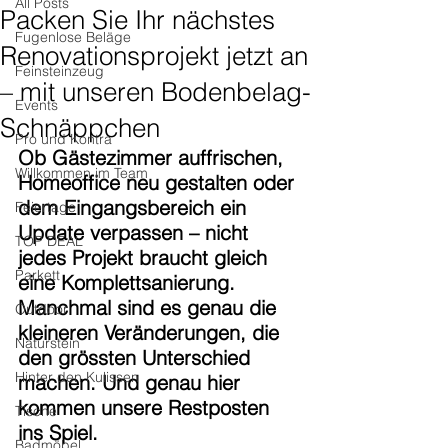
All Posts
Packen Sie Ihr nächstes
Fugenlose Beläge
Renovationsprojekt jetzt an
Feinsteinzeug
– mit unseren Bodenbelag-
Events
Schnäppchen
Pro und Kontra
Ob Gästezimmer auffrischen, 
Willkommen im Team
Homeoffice neu gestalten oder 
dem Eingangsbereich ein 
Feiertage
Update verpassen – nicht 
TOP DEAL
jedes Projekt braucht gleich 
Parkett
eine Komplettsanierung. 
Manchmal sind es genau die 
Outdoor
kleineren Veränderungen, die 
Naturstein
den grössten Unterschied 
Hinter den Kulissen
machen. Und genau hier 
kommen unsere Restposten 
Tische
ins Spiel.
Badmöbel