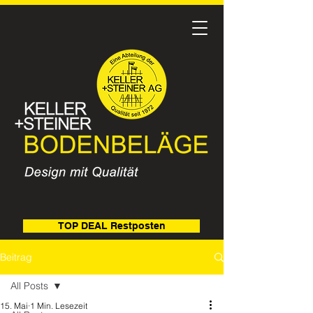
TOP DEAL Restposten
Beitrag
All Posts
15. Mai
1 Min. Lesezeit