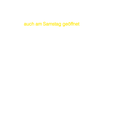
Montag bis Freitag
07.30 – 11.45 / 13.15 – 17.00 Uhr
auch am Samstag geöffnet
NEU
09.00 – 13.00 Uhr
Keller + Steiner AG
Bodenbeläge
Sarmenstorferstrasse 29
5615 Fahrwangen
AG