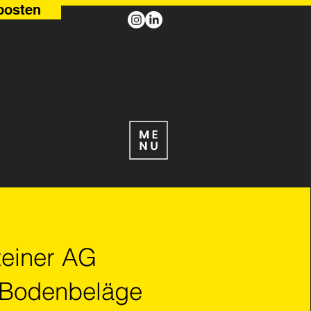
posten
teiner AG
 Bodenbeläge