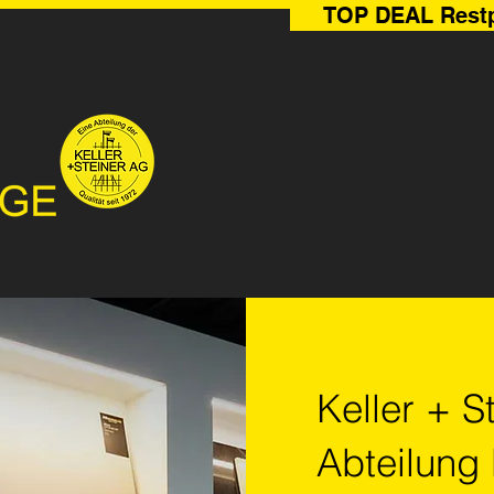
TOP DEAL Rest
Keller + S
Abteilung