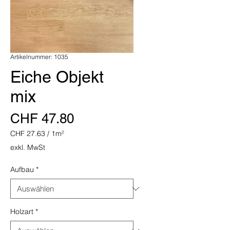
Artikelnummer: 1035
Eiche Objekt
mix
Preis
CHF 47.80
CHF 27.63
/
1m²
CHF 27.63
exkl. MwSt
pro
1
Aufbau
*
Quadratmeter
Holzart
*