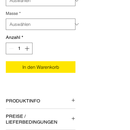
Masse
*
Anzahl
*
In den Warenkorb
PRODUKTINFO
strukturiert linke
PREISE /
oxidativ geölt
LIEFERBEDINGUNGEN
990 x 145 x 10,5 mm