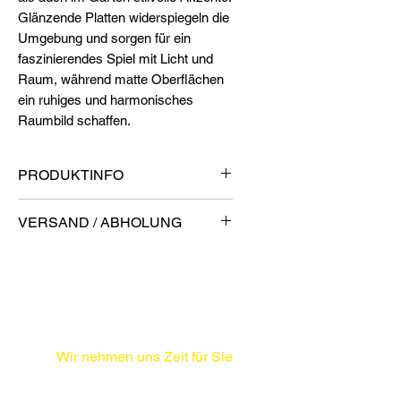
Glänzende Platten widerspiegeln die
Umgebung und sorgen für ein
faszinierendes Spiel mit Licht und
Raum, während matte Oberflächen
ein ruhiges und harmonisches
Raumbild schaffen.
PRODUKTINFO
Verarbeitung / Verdedelung
VERSAND / ABHOLUNG
poliert
Masse in cm
Lieferung & Abholung
220 x 100 x 3
Sie haben die Wahl: Holen Sie
Gesteinsart
Ihren Tisch direkt bei uns ab oder
Marmor
lassen Sie ihn bequem liefern.
Herkunft
Die Zustellung erfolgt durch einen
Wir nehmen uns Zeit für Sie
Carrara (Norditalien)
professionellen Transportdienst
Beratungstermine nach Vereinbarung
Unterbau
bis zur Bordsteinkante. Aufgrund