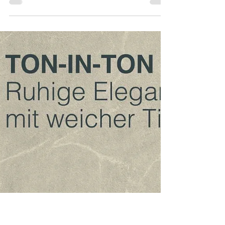
wirken
Terrazzo bleibt ein wichtiger Trend im
Badezimmer – allerdings in einer deutlich
ruhigeren Interpretation. Statt bunter Muster
dominieren heute gedämpfte Naturtöne, warme
Graunuancen und harmonische
Materialkombinationen . Besonders elegant wirkt
die Kombination aus Terrazzo-Boden, ruhigen
Wandfliesen und warmen Holzdetails am
Waschtisch. Der Steinmix bringt eine lebendige
Struktur in den Raum, ohne die entspannte
Atmosphäre eines Badezimmers zu stören. Das
Ergebnis: ein Ba