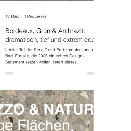
13. März
1 Min. Lesezeit
Bordeaux, Grün & Anthrazit:
dramatisch, tief und extrem edel
Letzter Teil der Serie Trend-Farbkombinationen im
Bad. Für alle, die 2026 ein echtes Design-
Statement setzen wollen, liefert dieses
Moodboard den stärksten Impuls: Bordeaux-Rot,
gedämpftes Grün und Anthrazit im Duschbereich
– dramatisch, tief und extrem edel. Bordeaux,
Grün und Anthrazit Diese Farbkombination ist
nicht Mainstream, aber genau deshalb so
spannend. Das rosafarbene Waschbecken ist
nicht etwa ein gewagtes Detail, sondern das