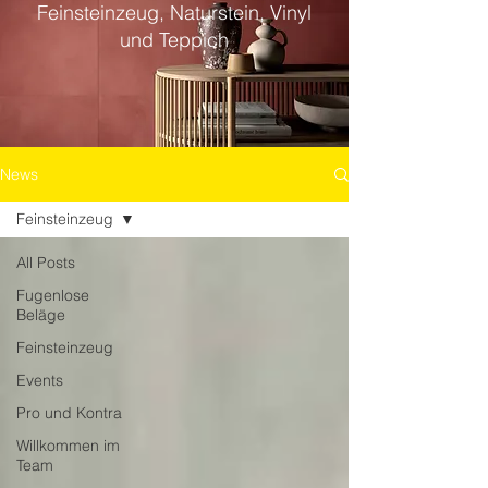
Feinsteinzeug, Naturstein, Vinyl
und Teppich
News
Feinsteinzeug
All Posts
Fugenlose
Beläge
Feinsteinzeug
Events
Pro und Kontra
Willkommen im
Team