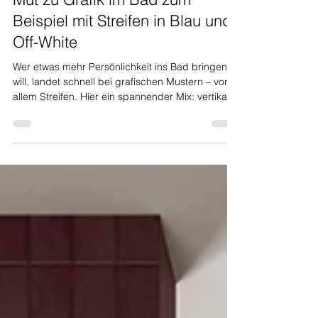
Mut zu Grafik im Bad zum
Beispiel mit Streifen in Blau und
Off-White
Wer etwas mehr Persönlichkeit ins Bad bringen
will, landet schnell bei grafischen Mustern – vor
allem Streifen. Hier ein spannender Mix: vertikale
Streifen in Blau/Creme plus Holz und Off-White .
Das wirkt modern, lebendig und trotzdem
harmonisch. Warum Streifen so gut funktionieren:
sie geben kleinen Bädern Struktur vertikale Linien
strecken optisch die Raumhöhe sie sind
dekorativ, ohne verspielt zu wirken So setzt du
den Trend um: Streifen nur an einer Wand (z. B.
hinter