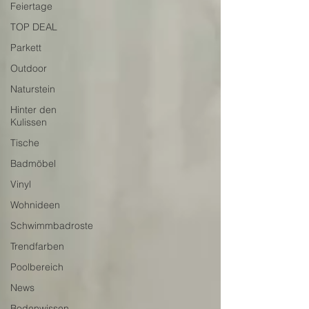
Feiertage
TOP DEAL
Parkett
Outdoor
Naturstein
Hinter den
Kulissen
Tische
Badmöbel
Vinyl
Wohnideen
Schwimmbadroste
Trendfarben
Poolbereich
News
Bodenwissen