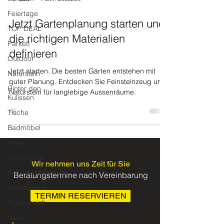
Feiertage
Jetzt Gartenplanung starten und
TOP DEAL
die richtigen Materialien
Parkett
definieren
Outdoor
Jetzt starten. Die besten Gärten entstehen mit
Naturstein
guter Planung. Entdecken Sie Feinsteinzeug und
Hinter den
Naturstein für langlebige Aussenräume.
Kulissen
Tische
Badmöbel
Vinyl
Wohnideen
Wir nehmen uns Zeit für Sie
Schwimmbadroste
Beratungstermine nach Vereinbarung
Trendfarben
TERMIN RESERVIEREN
Poolbereich
News