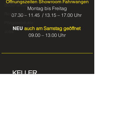
Öffnungszeiten Showroom Fahrwangen
Bodenwissen
Montag bis Freitag
Restposten
07.30 – 11.45 / 13.15 – 17.00 Uhr
Pflegeprodukte
auch am Samstag geöffnet
NEU
Jobs
09.00 – 13.00 Uhr
Keller + Steiner AG
Bodenbeläge
Sarmenstorferstrasse 29
5615 Fahrwangen
AG