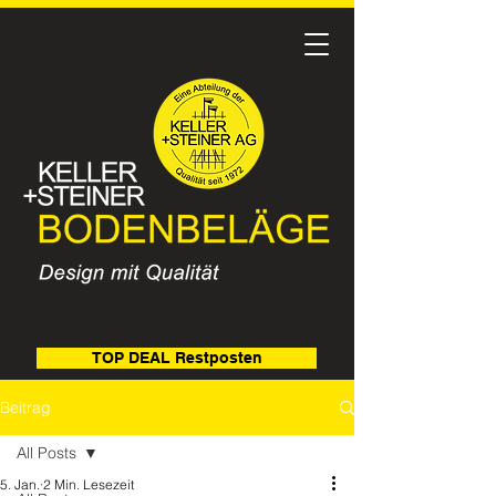
TOP DEAL Restposten
Beitrag
All Posts
5. Jan.
2 Min. Lesezeit