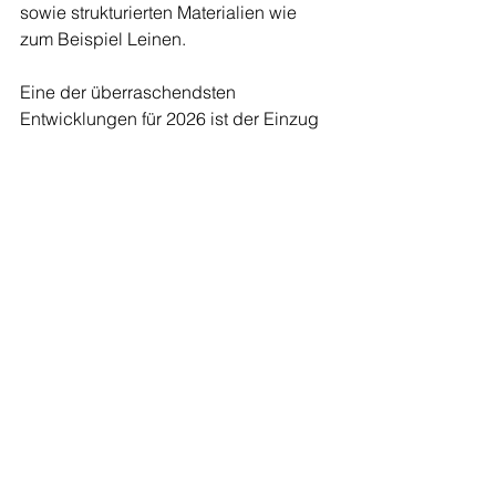
sowie strukturierten Materialien wie 
zum Beispiel Leinen.
Eine der überraschendsten 
Entwicklungen für 2026 ist der Einzug 
gedämpfter Grüntöne in den 
Bodenbereich mit sanften 
beruhigenden Nuancen. Dieser Look 
bringt Balance ins Zuhause und fügt 
sich nahtlos in den wachsenden 
Einfluss des Biophilic Designs 
(naturnahes Design) ein.
Fazit
Die Bodenfarben 2026 stehen für 
Naturverbundenheit, harmonische 
Übergänge und eine moderne 
Wohnkultur, die Raum zum Atmen lässt. 
Ob hell und leicht oder tief und 