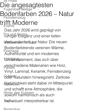
All Posts
Die angesagtesten
Fugenlose Beläge
Bodenfarben 2026 – Natur
Feinsteinzeug
trifft Moderne
Events
Das Jahr 2026 wird geprägt von 
Pro und Kontra
ruhiger Eleganz und einer tiefen 
Verbundenheit zur Natur. Die neuen 
Willkommen im Team
Bodenfarbtrends vereinen Wärme, 
Feiertage
Authentizität und ein modernes 
TOP DEAL
Understatement, das sich über 
verschiedene Materialien wie Holz, 
Parkett
Vinyl, Laminat, Keramik, Feinsteinzeig 
Outdoor
oder Naturstein hinwegzieht. Zeitlose 
Natürlichkeit steht dabei im Mittelpunkt 
Naturstein
und schafft eine Atmosphäre, die 
Hinter den Kulissen
sowohl harmonisch als auch 
individuell interpretierbar ist.
Tische
Badmöbel