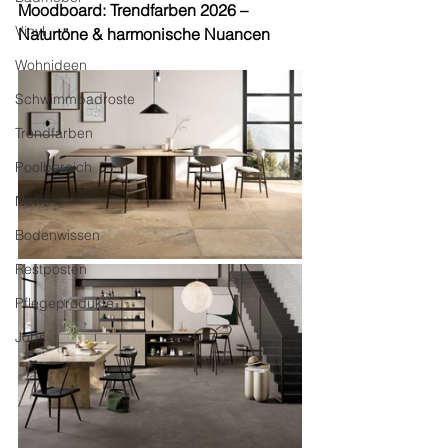
Moodboard: Trendfarben 2026 – 
Vinyl
Naturtöne & harmonische Nuancen
Wohnideen
Schwimmbadroste
Trendfarben
Poolbereich
News
Bodenwissen
Restposten
Pflegeprodukte
Jobs