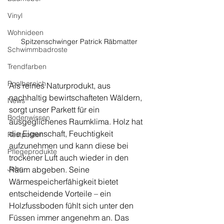
Vinyl
Wohnideen
Spitzenschwinger Patrick Räbmatter 
Schwimmbadroste
Trendfarben
Poolbereich
Als reines Naturprodukt, aus 
nachhaltig bewirtschafteten Wäldern, 
News
sorgt unser Parkett für ein 
Bodenwissen
ausgeglichenes Raumklima. Holz hat 
die Eigenschaft, Feuchtigkeit 
Restposten
aufzunehmen und kann diese bei 
Pflegeprodukte
trockener Luft auch wieder in den 
Jobs
Raum abgeben. Seine 
Wärmespeicherfähigkeit bietet 
entscheidende Vorteile – ein 
Holzfussboden fühlt sich unter den 
Füssen immer angenehm an. Das 