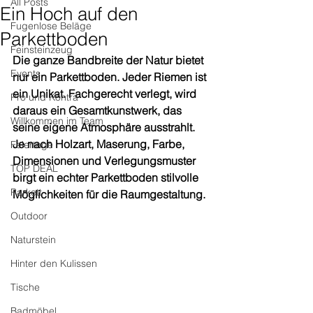
All Posts
Ein Hoch auf den
Fugenlose Beläge
Parkettboden
Feinsteinzeug
Die ganze Bandbreite der Natur bietet 
Events
nur ein Parkettboden. Jeder Riemen ist 
ein Unikat. Fachgerecht verlegt, wird 
Pro und Kontra
daraus ein Gesamtkunstwerk, das 
Willkommen im Team
seine eigene Atmosphäre ausstrahlt. 
Je nach Holzart, Maserung, Farbe, 
Feiertage
Dimensionen und Verlegungsmuster 
TOP DEAL
birgt ein echter Parkettboden stilvolle 
Parkett
Möglichkeiten für die Raumgestaltung.
Outdoor
Naturstein
Hinter den Kulissen
Tische
Badmöbel