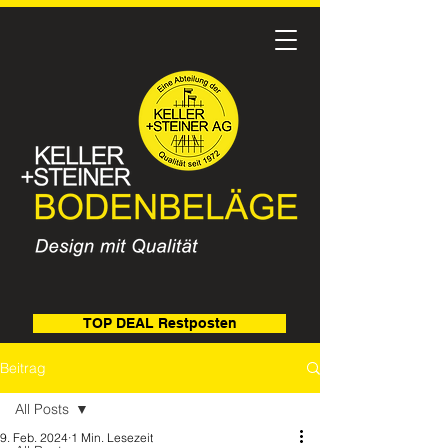
TOP DEAL Restposten
Beitrag
All Posts
9. Feb. 2024
1 Min. Lesezeit