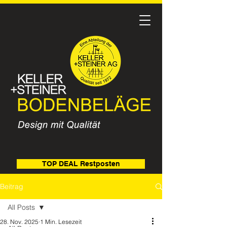
TOP DEAL Restposten
Beitrag
All Posts
28. Nov. 2025
1 Min. Lesezeit