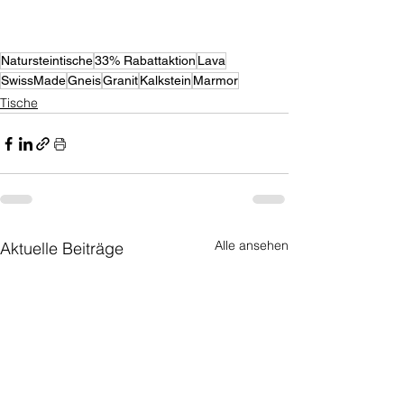
Natursteintische
33% Rabattaktion
Lava
SwissMade
Gneis
Granit
Kalkstein
Marmor
Tische
Alle ansehen
Aktuelle Beiträge