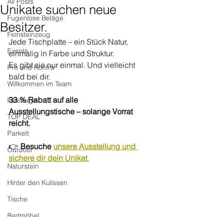
All Posts
Unikate suchen neue
Fugenlose Beläge
Besitzer.
Feinsteinzeug
Jede Tischplatte – ein Stück Natur, 
Events
einmalig in Farbe und Struktur.
Es gibt sie nur einmal. Und vielleicht 
Pro und Kontra
bald bei dir.
Willkommen im Team
33 % Rabatt auf alle 
Feiertage
Ausstellungstische – solange Vorrat 
TOP DEAL
reicht.
Parkett
👉 
Besuche 
unsere Ausstellung und 
Outdoor
sichere dir dein Unikat
.
Naturstein
Hinter den Kulissen
Tische
Badmöbel