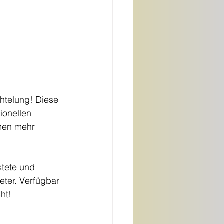
chtelung! Diese 
ionellen 
umen mehr 
stete und 
ter. Verfügbar 
ht!