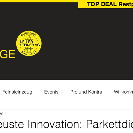
TOP DEAL Rest
Feinsteinzeug
Events
Pro und Kontra
Willkom
eit
Parkett
Outdoor
Naturstein
Hinter den Kulissen
uste Innovation: Parkettdi