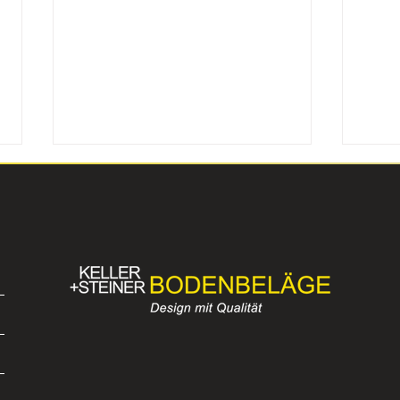
Parkett ist ein Lifetime-
Qual
Investment – wählen Sie
Deal
weise