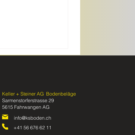
Keller + Steiner AG
Bodenbeläge
Sarmenstorferstrasse 29
5615 Fahrwangen
AG
ität neu entdecken – Top
 Shop reloaded
info@ksboden.ch
+41 56 676 62 11