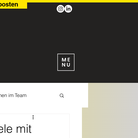
posten
men im Team
Tische
ele mit