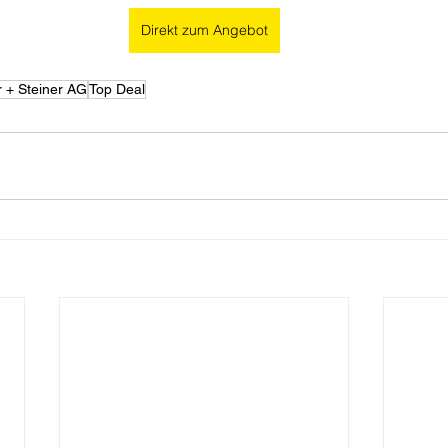
Direkt zum Angebot
r + Steiner AG
Top Deal