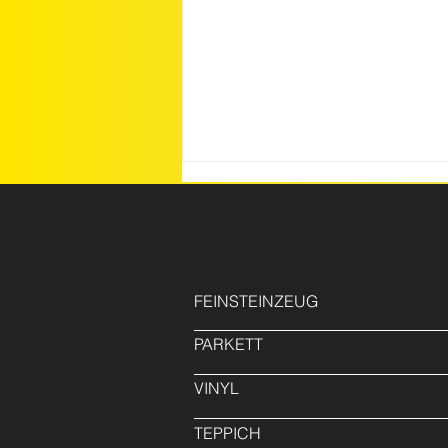
FEINSTEINZEUG
PARKETT
Hitzewelle und Parkett – kann
hohe Temperatur dem
VINYL
Holzboden schaden?
TEPPICH