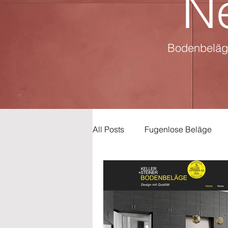
N
Bodenbeläge
All Posts
Fugenlose Beläge
Feiertage
TOP DEAL
Badmöbel
Vinyl
Woh