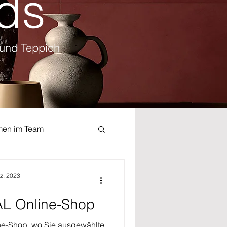
ds
 und Teppich
men im Team
Tische
z. 2023
L Online-Shop
eich
News
ne-Shop, wo Sie ausgewählte