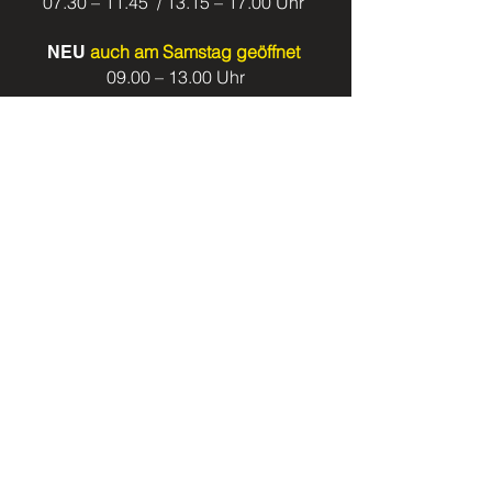
07.30 – 11.45 / 13.15 – 17.00 Uhr
auch am Samstag geöffnet
NEU
09.00 – 13.00 Uhr
Keller + Steiner AG
Bodenbeläge
Sarmenstorferstrasse 29
5615 Fahrwangen
AG
info@ksboden.ch