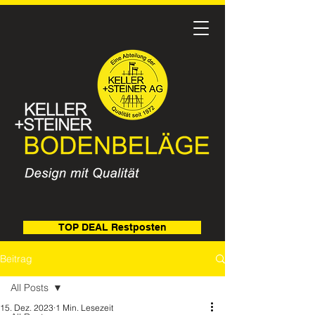
TOP DEAL Restposten
Beitrag
All Posts
15. Dez. 2023
1 Min. Lesezeit