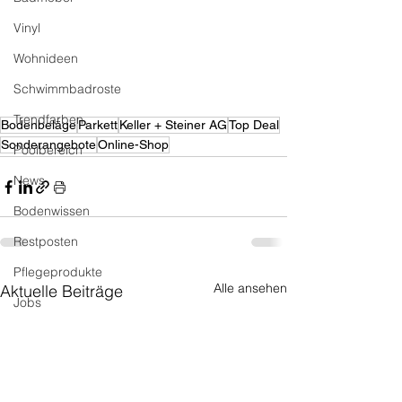
Vinyl
Wohnideen
Schwimmbadroste
Trendfarben
Bodenbeläge
Parkett
Keller + Steiner AG
Top Deal
Sonderangebote
Online-Shop
Poolbereich
News
Bodenwissen
Restposten
Pflegeprodukte
Alle ansehen
Aktuelle Beiträge
Jobs