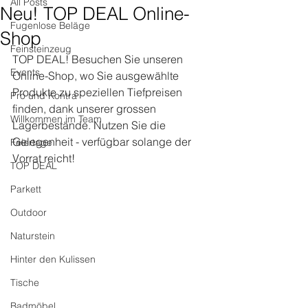
All Posts
Neu! TOP DEAL Online-
Fugenlose Beläge
Shop
Feinsteinzeug
TOP DEAL! Besuchen Sie unseren 
Events
Online-Shop, wo Sie ausgewählte 
Produkte zu speziellen Tiefpreisen 
Pro und Kontra
finden, dank unserer grossen 
Willkommen im Team
Lagerbestände. Nutzen Sie die 
Gelegenheit - verfügbar solange der 
Feiertage
Vorrat reicht!
TOP DEAL
Parkett
Outdoor
Naturstein
Hinter den Kulissen
Tische
Badmöbel