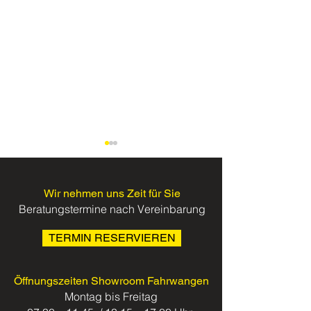
Wir nehmen uns Zeit für Sie
Beratungstermine nach Vereinbarung
TERMIN RESERVIEREN
Aurora Keller absolviert
Parkett ist ein Li
Weiterbildung zur
Investment – wä
Öffnungszeiten Showroom Fahrwangen
Verkaufsfachfrau
weise
Montag bis Freitag