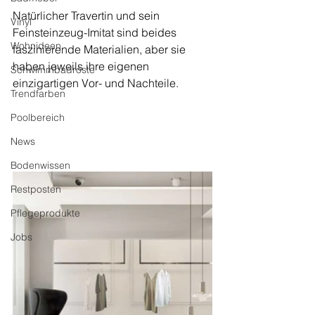
Natürlicher Travertin und sein 
Vinyl
Feinsteinzeug-Imitat sind beides 
Wohnideen
faszinierende Materialien, aber sie 
haben jeweils ihre eigenen 
Schwimmbadroste
einzigartigen Vor- und Nachteile. 
Trendfarben
Poolbereich
News
Bodenwissen
Restposten
Pflegeprodukte
Jobs