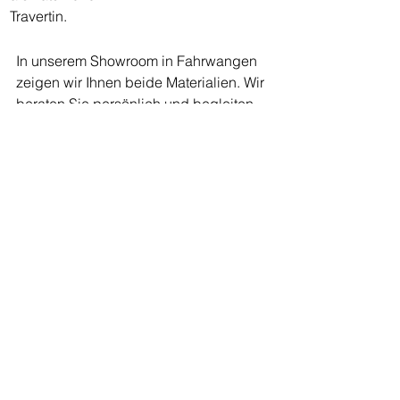
Travertin.
In unserem Showroom in Fahrwangen 
zeigen wir Ihnen beide Materialien. Wir 
beraten Sie persönlich und begleiten 
ihr Projekt vom Anfang bis zum 
Abschluss.
Ihren Wunschtermin reservieren
Keller + Steiner AG
Showroom
Travertin
Travertin-Feinsteinzeug
Travertin für Innen
Travertin für Aussen
langlebig
wartungsarm
Temperaturschwankungen
Pro und Kontra