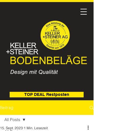
TOP DEAL Restposten
Beitrag
All Posts
15. Sept. 2023
1 Min. Lesezeit