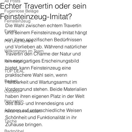
All Posts
Echter Travertin oder sein
Fugenlose Beläge
Feinsteinzeug-Imitat?
Feinsteinzeug
Die Wahl zwischen echtem Travertin 
Events
und seinem Feinsteinzeug-Imitat hängt 
von ihren spezifischen Bedürfnissen 
Pro und Kontra
und Vorlieben ab. Während natürlicher 
Willkommen im Team
Travertin den Charme der Natur und 
ein einzigartiges Erscheinungsbild 
Feiertage
bietet, kann Feinsteinzeug eine 
TOP DEAL
praktischere Wahl sein, wenn 
Parkett
Haltbarkeit und Wartungsarmut im 
Vordergrund stehen. Beide Materialien 
Outdoor
haben ihren eigenen Platz in der Welt 
Naturstein
des Bau- und Innendesigns und 
können auf unterschiedliche Weisen 
Hinter den Kulissen
Schönheit und Funktionalität in ihr 
Tische
Zuhause bringen.
Badmöbel